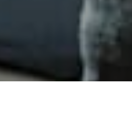
© Copyright 2025 Flis Falegnameria Srl - P.Iva:
10166270016
Indirizzo: Via Pontepietra, 13 - 10094 - Giaveno
Telefono: 011.93.63.877 - Fax: 011.97.66.676 - E-mail:
flis@flis.it